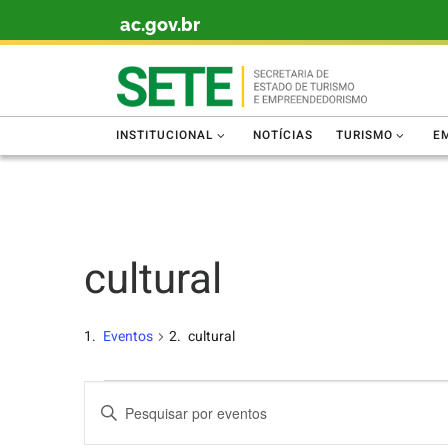
ac.gov.br
Skip to content
INSTITUCIONAL
NOTÍCIAS
TURISMO
E
cultural
Eventos
cultural
P
D
e
i
g