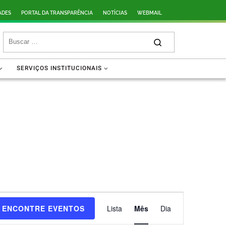
ADES
PORTAL DA TRANSPARÊNCIA
NOTÍCIAS
WEBMAIL
SERVIÇOS INSTITUCIONAIS
N
ENCONTRE EVENTOS
Lista
Mês
Dia
a