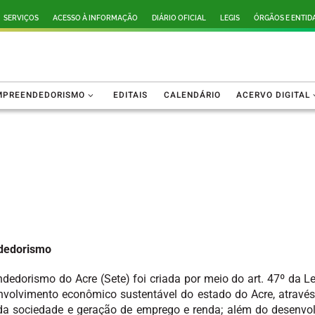
SERVIÇOS
ACESSO À INFORMAÇÃO
DIÁRIO OFICIAL
LEGIS
ÓRGÃOS E ENTID
MPREENDEDORISMO
EDITAIS
CALENDÁRIO
ACERVO DIGITAL
ndedorismo
edorismo do Acre (Sete) foi criada por meio do art. 47º da Le
nvolvimento econômico sustentável do estado do Acre, através 
 da sociedade e geração de emprego e renda; além do desenvol