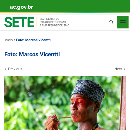
ac.gov.br
Skip to content
Pesquisa
Início
/
Foto: Marcos Vicentti
Foto: Marcos Vicentti
Images navigation
Previous
Next