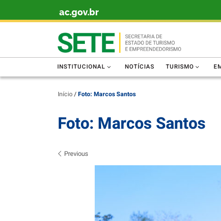
ac.gov.br
Skip to content
INSTITUCIONAL
NOTÍCIAS
TURISMO
E
Início
/
Foto: Marcos Santos
Foto: Marcos Santos
Images navigation
Previous