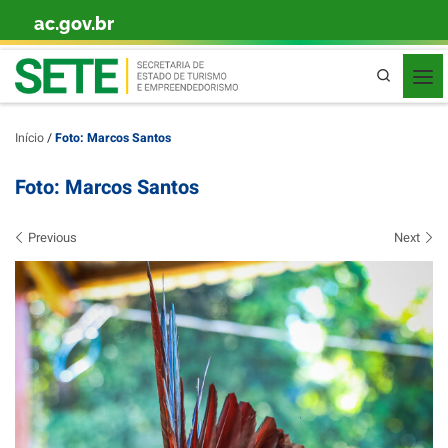
ac.gov.br
Skip to content
Pesquisa
Início
/
Foto: Marcos Santos
Foto: Marcos Santos
Images navigation
Previous
Next