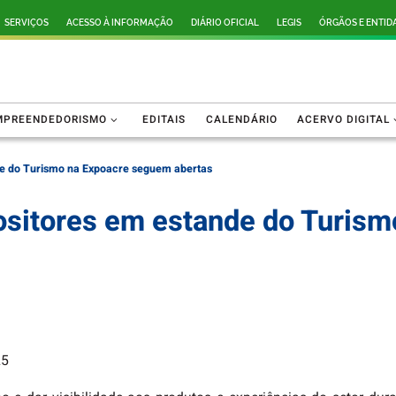
SERVIÇOS
ACESSO À INFORMAÇÃO
DIÁRIO OFICIAL
LEGIS
ÓRGÃOS E ENTID
MPREENDEDORISMO
EDITAIS
CALENDÁRIO
ACERVO DIGITAL
de do Turismo na Expoacre seguem abertas
positores em estande do Turis
25