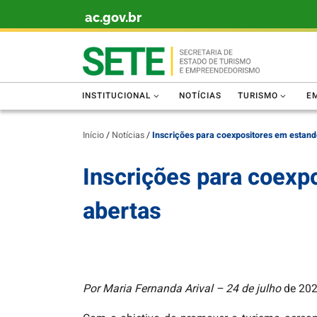
ac.gov.br
Skip to content
INSTITUCIONAL
NOTÍCIAS
TURISMO
E
Início
/
Notícias
/
Inscrições para coexpositores em estan
Inscrições para coex
abertas
Por Maria Fernanda Arival – 24 de julho
de 20