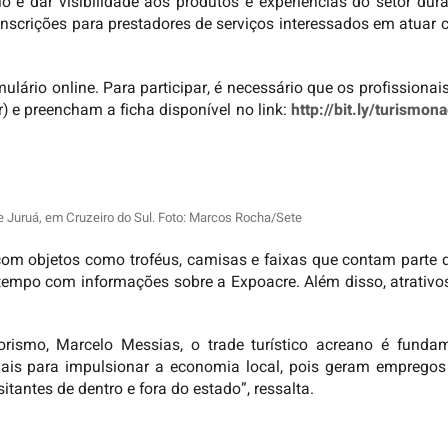
 e dar visibilidade aos produtos e experiências do setor dura
scrições para prestadores de serviços interessados em atuar c
ulário online. Para participar, é necessário que os profission
r) e preencham a ficha disponível no link:
http://bit.ly/turismo
re Juruá, em Cruzeiro do Sul. Foto: Marcos Rocha/Sete
om objetos como troféus, camisas e faixas que contam parte 
empo com informações sobre a Expoacre. Além disso, atrativos
rismo, Marcelo Messias, o trade turístico acreano é funda
nciais para impulsionar a economia local, pois geram empre
itantes de dentro e fora do estado”, ressalta.