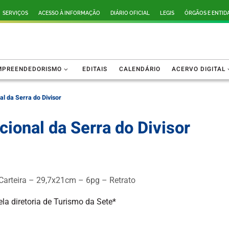
SERVIÇOS
ACESSO À INFORMAÇÃO
DIÁRIO OFICIAL
LEGIS
ÓRGÃOS E ENTID
MPREENDEDORISMO
EDITAIS
CALENDÁRIO
ACERVO DIGITAL
l da Serra do Divisor
ional da Serra do Divisor
 Carteira – 29,7x21cm – 6pg – Retrato
la diretoria de Turismo da Sete*