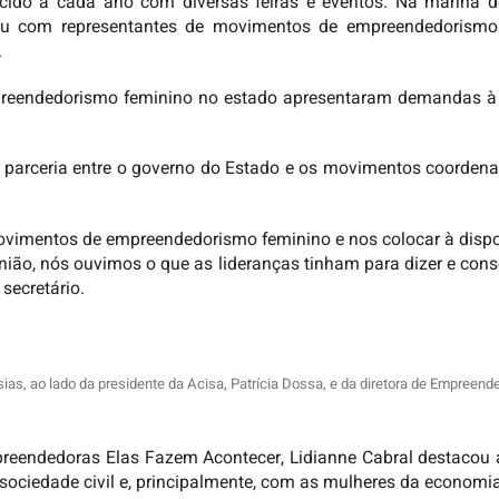
ido a cada ano com diversas feiras e eventos. Na manhã dest
iu com representantes de movimentos de empreendedorismo
.
empreendedorismo feminino no estado apresentaram demandas à
 a parceria entre o governo do Estado e os movimentos coorde
ovimentos de empreendedorismo feminino e nos colocar à dispos
nião, nós ouvimos o que as lideranças tinham para dizer e co
 secretário.
, ao lado da presidente da Acisa, Patrícia Dossa, e da diretora de Empreended
eendedoras Elas Fazem Acontecer, Lidianne Cabral destacou a
sociedade civil e, principalmente, com as mulheres da economia