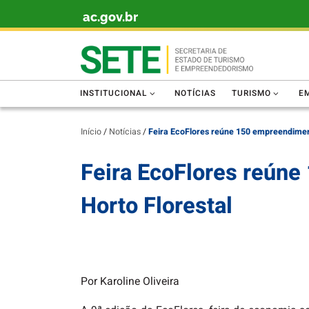
ac.gov.br
Skip to content
INSTITUCIONAL
NOTÍCIAS
TURISMO
E
Início
/
Notícias
/
Feira EcoFlores reúne 150 empreendimento
Feira EcoFlores reúne
Horto Florestal
Por Karoline Oliveira