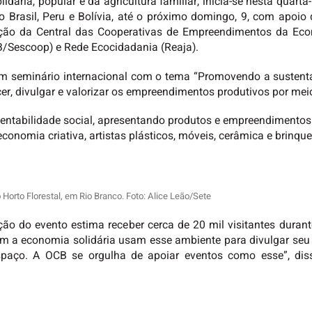
dária, popular e da agricultura familiar, inicia-se nesta quarta-f
 Brasil, Peru e Bolívia, até o próximo domingo, 9, com apoio
ção da Central das Cooperativas de Empreendimentos da Econo
B/Sescoop) e Rede Ecocidadania (Reaja).
um seminário internacional com o tema “Promovendo a sustenta
lecer, divulgar e valorizar os empreendimentos produtivos por me
entabilidade social, apresentando produtos e empreendimentos 
economia criativa, artistas plásticos, móveis, cerâmica e brinqu
 Horto Florestal, em Rio Branco. Foto: Alice Leão/Sete
o do evento estima receber cerca de 20 mil visitantes durante
m a economia solidária usam esse ambiente para divulgar seu t
spaço. A OCB se orgulha de apoiar eventos como esse”, dis