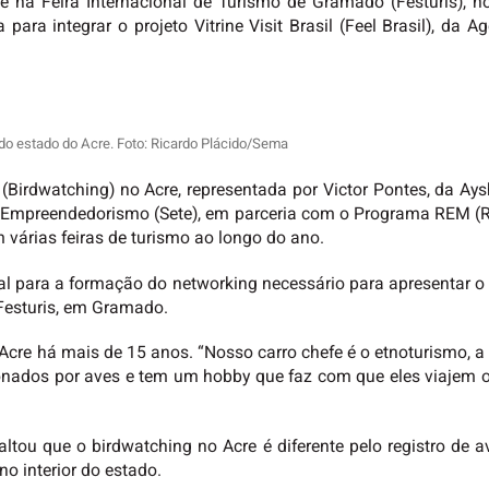
 na Feira Internacional de Turismo de Gramado (Festuris), no
para integrar o projeto Vitrine Visit Brasil (Feel Brasil), da 
o estado do Acre. Foto: Ricardo Plácido/Sema
 (Birdwatching) no Acre, representada por Victor Pontes, da Ays
 Empreendedorismo (Sete), em parceria com o Programa REM (Re
várias feiras de turismo ao longo do ano.
ial para a formação do networking necessário para apresentar o 
Festuris, em Gramado.
Acre há mais de 15 anos. “Nosso carro chefe é o etnoturismo, a
ixonados por aves e tem um hobby que faz com que eles viajem 
ltou que o birdwatching no Acre é diferente pelo registro de
no interior do estado.