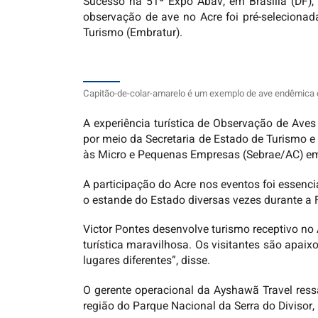
Sucesso na 51ª Expo Abav, em Brasília (DF), e
observação de ave no Acre foi pré-selecionada 
Turismo (Embratur).
Capitão-de-colar-amarelo é um exemplo de ave endêmica d
A experiência turística de Observação de Aves
por meio da Secretaria de Estado de Turismo e
às Micro e Pequenas Empresas (Sebrae/AC) em 
A participação do Acre nos eventos foi essenc
o estande do Estado diversas vezes durante a 
Victor Pontes desenvolve turismo receptivo no 
turística maravilhosa. Os visitantes são apa
lugares diferentes”, disse.
O gerente operacional da Ayshawã Travel ressa
região do Parque Nacional da Serra do Divisor, 