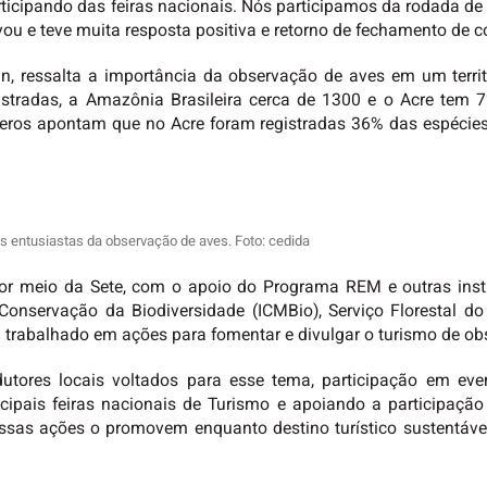
rticipando das feiras nacionais. Nós participamos da rodada de 
vou e teve muita resposta positiva e retorno de fechamento de co
urin, ressalta a importância da observação de aves em um terr
istradas, a Amazônia Brasileira cerca de 1300 e o Acre tem 7
ros apontam que no Acre foram registradas 36% das espécies 
 entusiastas da observação de aves. Foto: cedida
 por meio da Sete, com o apoio do Programa REM e outras inst
onservação da Biodiversidade (ICMBio), Serviço Florestal do
em trabalhado em ações para fomentar e divulgar o turismo de o
utores locais voltados para esse tema, participação em eve
incipais feiras nacionais de Turismo e apoiando a participaçã
ssas ações o promovem enquanto destino turístico sustentável