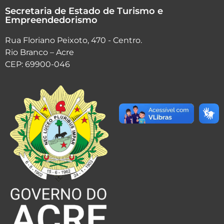
E
Secretaria de Estado de Turismo e
v
Empreendedorismo
e
n
Rua Floriano Peixoto, 470 - Centro.
t
Rio Branco – Acre
o
CEP: 69900-046
s