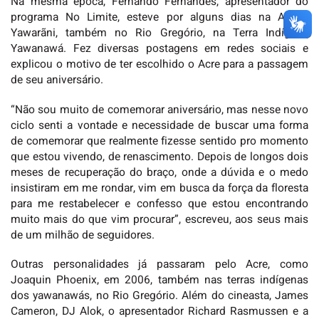
Na mesma época, Fernando Fernandes, apresentador do
programa No Limite, esteve por alguns dias na Aldeia
Yawarãni, também no Rio Gregório, na Terra Indígena
Yawanawá. Fez diversas postagens em redes sociais e
explicou o motivo de ter escolhido o Acre para a passagem
de seu aniversário.
“Não sou muito de comemorar aniversário, mas nesse novo
ciclo senti a vontade e necessidade de buscar uma forma
de comemorar que realmente fizesse sentido pro momento
que estou vivendo, de renascimento. Depois de longos dois
meses de recuperação do braço, onde a dúvida e o medo
insistiram em me rondar, vim em busca da força da floresta
para me restabelecer e confesso que estou encontrando
muito mais do que vim procurar”, escreveu, aos seus mais
de um milhão de seguidores.
Outras personalidades já passaram pelo Acre, como
Joaquin Phoenix, em 2006, também nas terras indígenas
dos yawanawás, no Rio Gregório. Além do cineasta, James
Cameron, DJ Alok, o apresentador Richard Rasmussen e a