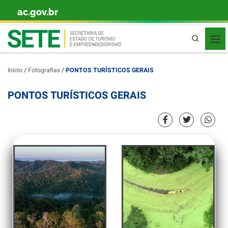
ac.gov.br
Skip to content
Pesquisa
Início
/
Fotografias
/
PONTOS TURÍSTICOS GERAIS
PONTOS TURÍSTICOS GERAIS