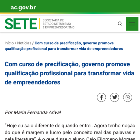
ac.gov.br
Skip to content
Pesquisa
Início
/
Notícias
/
Com curso de precificação, governo promove
qualificação profissional para transformar vida de empreendedores
Com curso de precificação, governo promove
qualificação profissional para transformar vida
de empreendedores
Por Maria Fernanda Arival
“Hoje eu saio diferente de quando entrei. Agora tenho noção
do que é margem e lucro pelo conceito real das palavras e
pela literatura”, é o que disse o aluno Caio Filomeno Moraes