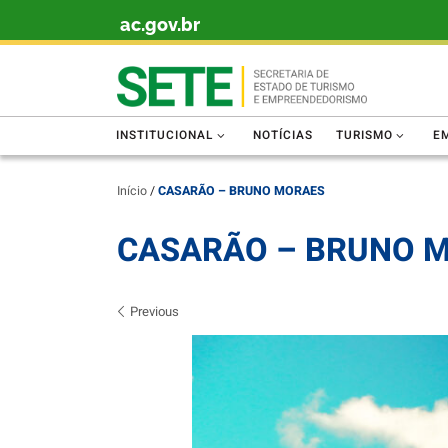
ac.gov.br
Skip to content
INSTITUCIONAL
NOTÍCIAS
TURISMO
E
Início
/
CASARÃO – BRUNO MORAES
CASARÃO – BRUNO 
Images navigation
Previous