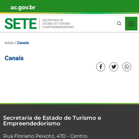
ac.gov.br
Skip to content
Pesquisa
Início
/
Canais
Canais
Secretaria de Estado de Turismo e
Empreendedorismo
Rua Floriano Peixoto, 470 - Centro.