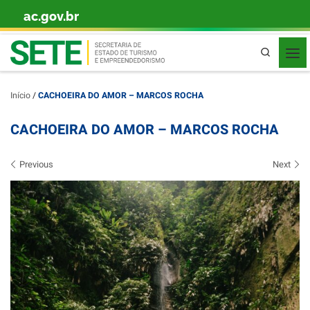
ac.gov.br
Skip to content
Pesquisa
Início
/
CACHOEIRA DO AMOR – MARCOS ROCHA
CACHOEIRA DO AMOR – MARCOS ROCHA
Images navigation
Previous
Next