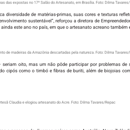
mas das expostas no 17º Salão do Artesanato, em Brasília. Foto: Dilma Tavares
a diversidade de matérias-primas, suas cores e texturas refl
esenvolvimento sustentável”, reforçou a diretora de Empreende
as ainda este ano no país, em que o artesanato acreano também e
nto de madeiras da Amazônia descartadas pela natureza. Foto: Dilma Tavares
a – seriam oito, mas um não pôde participar por problemas de
ando cipós como o timbó e fibras de buriti, além de biojoias co
rtesã Claudia e elogiou artesanato do Acre. Foto: Dilma Tavares/Repac