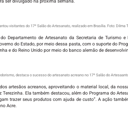
verá ser divulgado na próxima semana.
ntou visitantes do 17º Salão do Artesanato, realizado em Brasília. Foto: Dilma
 do Departamento de Artesanato da Secretaria de Turismo e 
governo do Estado, por meio dessa pasta, com o suporte do Pr
manha e do Reino Unido por meio do banco alemão de desenvolv
dorismo, destaca o sucesso do artesanato acreano no 17º Salão do Artesaanto,
 dos artesãos acreanos, aproveitando o material local, da nossa
iz Terezinha. Ela também destacou, além do Programa do Artesa
gam trazer seus produtos com ajuda de custo”. A ação também
no Acre.