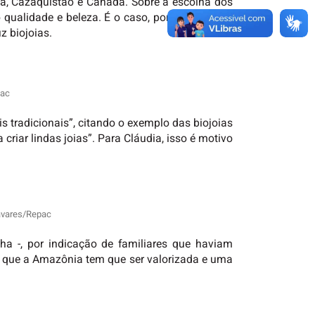
dia, Cazaquistão e Canadá. Sobre a escolha dos
qualidade e beleza. É o caso, por exemplo, da
z biojoias.
pac
is tradicionais”, citando o exemplo das biojoias
riar lindas joias”. Para Cláudia, isso é motivo
Tavares/Repac
a -, por indicação de familiares que haviam
ho que a Amazônia tem que ser valorizada e uma