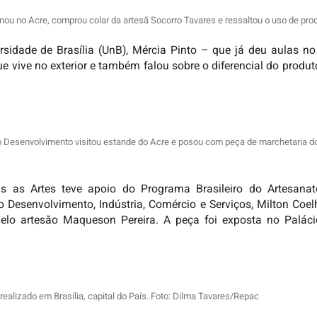
ionou no Acre, comprou colar da artesã Socorro Tavares e ressaltou o uso de pro
sidade de Brasília (UnB), Mércia Pinto – que já deu aulas no
 vive no exterior e também falou sobre o diferencial do produt
o Desenvolvimento visitou estande do Acre e posou com peça de marchetaria 
 as Artes teve apoio do Programa Brasileiro do Artesanato
o Desenvolvimento, Indústria, Comércio e Serviços, Milton Coe
lo artesão Maqueson Pereira. A peça foi exposta no Palácio
realizado em Brasília, capital do País. Foto: Dilma Tavares/Repac