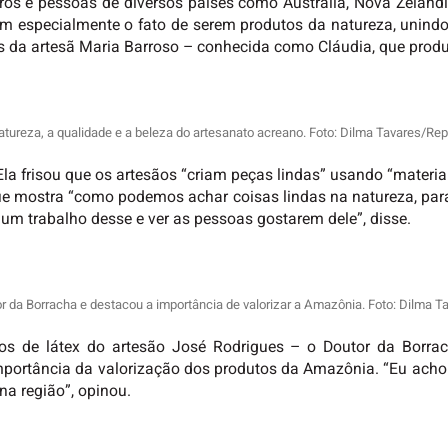
iros e pessoas de diversos países como Austrália, Nova Zelân
 especialmente o fato de serem produtos da natureza, unindo 
 da artesã Maria Barroso – conhecida como Cláudia, que produ
atureza, a qualidade e a beleza do artesanato acreano. Foto: Dilma Tavares/Re
Ela frisou que os artesãos “criam peças lindas” usando “materia
e mostra “como podemos achar coisas lindas na natureza, para c
er um trabalho desse e ver as pessoas gostarem dele”, disse.
r da Borracha e destacou a importância de valorizar a Amazônia. Foto: Dilma 
s de látex do artesão José Rodrigues – o Doutor da Borrach
 importância da valorização dos produtos da Amazônia. “Eu ac
na região”, opinou.