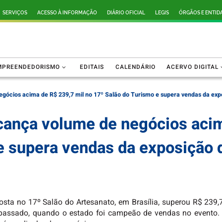
SERVIÇOS
ACESSO À INFORMAÇÃO
DIÁRIO OFICIAL
LEGIS
ÓRGÃOS E ENTID
MPREENDEDORISMO
EDITAIS
CALENDÁRIO
ACERVO DIGITAL
egócios acima de R$ 239,7 mil no 17º Salão do Turismo e supera vendas da ex
cança volume de negócios acim
e supera vendas da exposição 
ta no 17º Salão do Artesanato, em Brasília, superou R$ 239,7
 passado, quando o estado foi campeão de vendas no evento. A