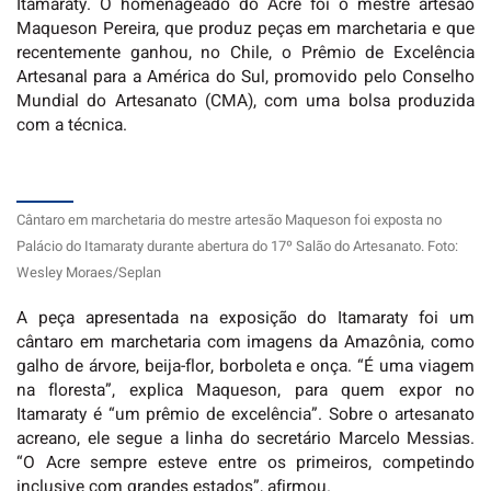
Itamaraty. O homenageado do Acre foi o mestre artesão
Maqueson Pereira, que produz peças em marchetaria e que
recentemente ganhou, no Chile, o Prêmio de Excelência
Artesanal para a América do Sul, promovido pelo Conselho
Mundial do Artesanato (CMA), com uma bolsa produzida
com a técnica.
Cântaro em marchetaria do mestre artesão Maqueson foi exposta no
Palácio do Itamaraty durante abertura do 17º Salão do Artesanato. Foto:
Wesley Moraes/Seplan
A peça apresentada na exposição do Itamaraty foi um
cântaro em marchetaria com imagens da Amazônia, como
galho de árvore, beija-flor, borboleta e onça. “É uma viagem
na floresta”, explica Maqueson, para quem expor no
Itamaraty é “um prêmio de excelência”. Sobre o artesanato
acreano, ele segue a linha do secretário Marcelo Messias.
“O Acre sempre esteve entre os primeiros, competindo
inclusive com grandes estados”, afirmou.