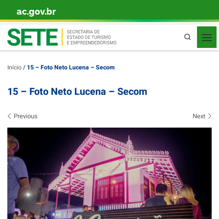
ac.gov.br
Skip to content
Pesquisa
Início
/
15 – Foto Neto Lucena – Secom
15 – Foto Neto Lucena – Secom
Images navigation
Previous
Next