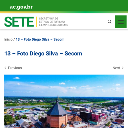
ac.gov.br
Skip to content
Pesquisa
Início
/
13 – Foto Diego Silva – Secom
13 – Foto Diego Silva – Secom
Images navigation
Previous
Next