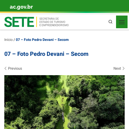
ac.gov.br
Skip to content
Pesquisa
Início
/
07 – Foto Pedro Devani – Secom
07 – Foto Pedro Devani – Secom
Images navigation
Previous
Next